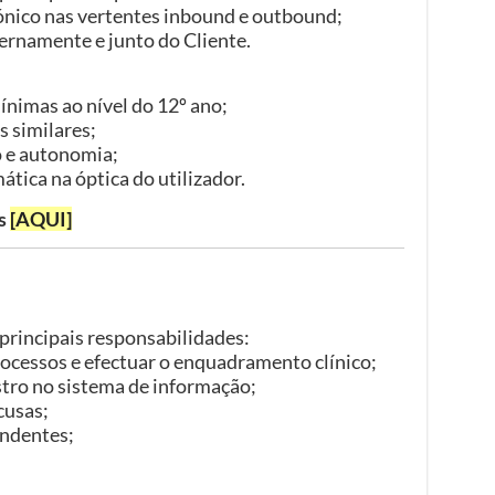
ónico nas vertentes inbound e outbound;
ernamente e junto do Cliente.
nimas ao nível do 12º ano;
s similares;
o e autonomia;
ica na óptica do utilizador.
as
[AQUI]
 principais responsabilidades:
ocessos e efectuar o enquadramento clínico;
istro no sistema de informação;
cusas;
endentes;