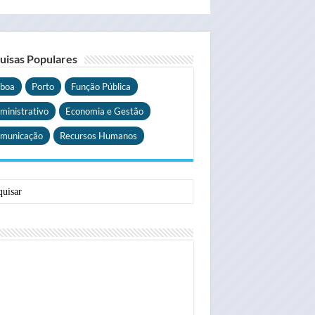
uisas Populares
sboa
Porto
Função Pública
ministrativo
Economia e Gestão
municação
Recursos Humanos