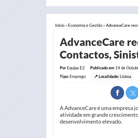
Início
»
Economia e Gestão
»
AdvanceCare recru
AdvanceCare re
Contactos, Sinis
Por
Equipa E2
Publicado em
14 de Outubr
Tipo:
Emprego
📍 Localidade:
Lisboa
A AdvanceCare é uma empresa jov
atividade em grande crescimento
desenvolvimento elevado.