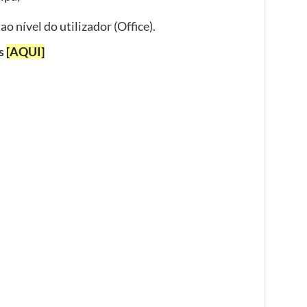
 nível do utilizador (Office).
as
[AQUI]