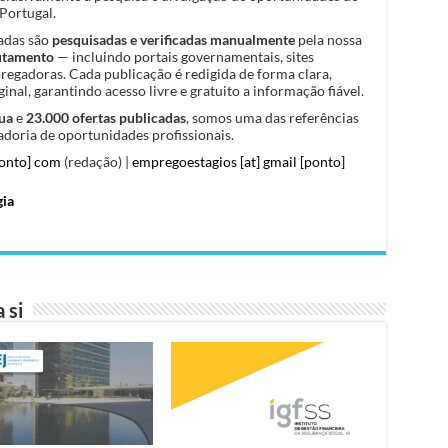
Portugal.
cadas são
pesquisadas e verificadas manualmente
pela nossa
rutamento
— incluindo portais governamentais, sites
pregadoras. Cada publicação é redigida de forma clara,
inal, garantindo acesso livre e gratuito a informação fiável.
ua
e
23.000 ofertas publicadas
, somos uma das referências
doria de oportunidades profissionais.
ponto] com
(redação) |
empregoestagios [at] gmail [ponto]
gia
 si