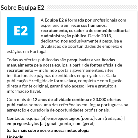
Sobre Equipa E2
A
Equipa E2
é formada por profissionais com
experiência em
recursos humanos,
recrutamento, curadoria de conteúdo editorial
e administração pública
. Desde
2013
,
dedicamo-nos exclusivamente à pesquisa e
divulgação de oportunidades de emprego e
estágios em Portugal.
Todas as ofertas publicadas são
pesquisadas e verificadas
manualmente
pela nossa equipa, a partir de
fontes oficiais de
recrutamento
— incluindo portais governamentais, sites
institucionais e páginas de entidades empregadoras. Cada
publicação é redigida de forma clara, completa e com ligação
direta à fonte original, garantindo acesso livre e gratuito a
informação fiável.
Com mais de
12 anos de atividade contínua
e
23.000 ofertas
publicadas
, somos uma das referências em língua portuguesa na
agregação e curadoria de oportunidades profissionais.
Contacto:
equipa [at] empregoestagios [ponto] com
(redação) |
empregoestagios [at] gmail [ponto] com
(geral)
Saiba mais sobre nós e a nossa metodologia
LinkedIn