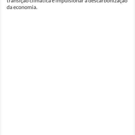
transição climática e impulsionar a descarbonização
da economia.