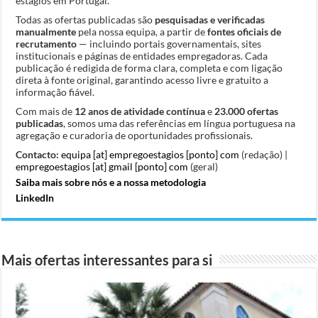
estágios em Portugal.
Todas as ofertas publicadas são
pesquisadas e verificadas
manualmente
pela nossa equipa, a partir de
fontes oficiais de
recrutamento
— incluindo portais governamentais, sites
institucionais e páginas de entidades empregadoras. Cada
publicação é redigida de forma clara, completa e com ligação
direta à fonte original, garantindo acesso livre e gratuito a
informação fiável.
Com mais de
12 anos de atividade contínua
e
23.000 ofertas
publicadas
, somos uma das referências em língua portuguesa na
agregação e curadoria de oportunidades profissionais.
Contacto:
equipa [at] empregoestagios [ponto] com
(redação) |
empregoestagios [at] gmail [ponto] com
(geral)
Saiba mais sobre nós e a nossa metodologia
LinkedIn
Mais ofertas interessantes para si