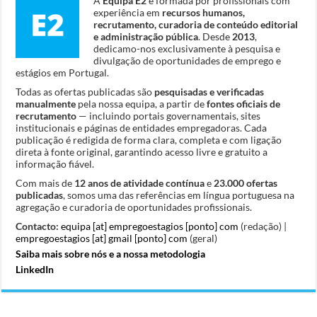
A
Equipa E2
é formada por profissionais com
experiência em
recursos humanos,
recrutamento, curadoria de conteúdo editorial
e administração pública
. Desde
2013
,
dedicamo-nos exclusivamente à pesquisa e
divulgação de oportunidades de emprego e
estágios em Portugal.
Todas as ofertas publicadas são
pesquisadas e verificadas
manualmente
pela nossa equipa, a partir de
fontes oficiais de
recrutamento
— incluindo portais governamentais, sites
institucionais e páginas de entidades empregadoras. Cada
publicação é redigida de forma clara, completa e com ligação
direta à fonte original, garantindo acesso livre e gratuito a
informação fiável.
Com mais de
12 anos de atividade contínua
e
23.000 ofertas
publicadas
, somos uma das referências em língua portuguesa na
agregação e curadoria de oportunidades profissionais.
Contacto:
equipa [at] empregoestagios [ponto] com
(redação) |
empregoestagios [at] gmail [ponto] com
(geral)
Saiba mais sobre nós e a nossa metodologia
LinkedIn