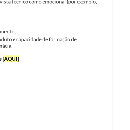
 vista técnico como emocional (por exemplo,
amento;
oduto e capacidade de formação de
mácia.
as
[AQUI]