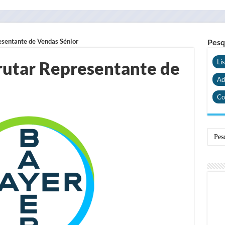
esentante de Vendas Sénior
Pesq
crutar Representante de
Li
Ad
Co