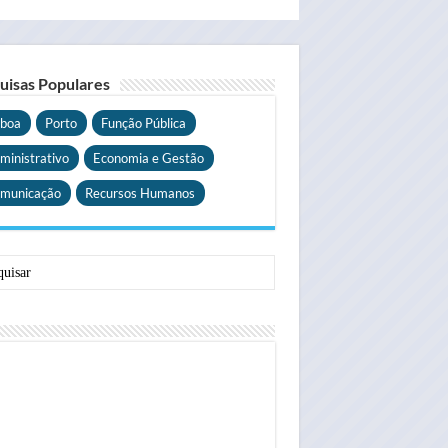
uisas Populares
sboa
Porto
Função Pública
ministrativo
Economia e Gestão
municação
Recursos Humanos