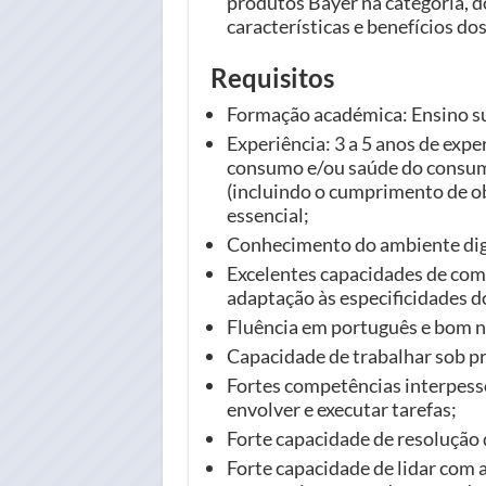
produtos Bayer na categoria, do
características e benefícios do
Requisitos
Formação académica: Ensino sup
Experiência: 3 a 5 anos de expe
consumo e/ou saúde do consum
(incluindo o cumprimento de ob
essencial;
Conhecimento do ambiente digit
Excelentes capacidades de comu
adaptação às especificidades d
Fluência em português e bom ní
Capacidade de trabalhar sob p
Fortes competências interpess
envolver e executar tarefas;
Forte capacidade de resolução
Forte capacidade de lidar com 