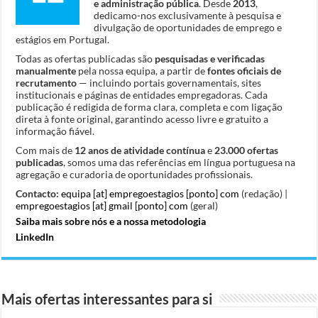
e administração pública
. Desde
2013
,
dedicamo-nos exclusivamente à pesquisa e
divulgação de oportunidades de emprego e
estágios em Portugal.
Todas as ofertas publicadas são
pesquisadas e verificadas
manualmente
pela nossa equipa, a partir de
fontes oficiais de
recrutamento
— incluindo portais governamentais, sites
institucionais e páginas de entidades empregadoras. Cada
publicação é redigida de forma clara, completa e com ligação
direta à fonte original, garantindo acesso livre e gratuito a
informação fiável.
Com mais de
12 anos de atividade contínua
e
23.000 ofertas
publicadas
, somos uma das referências em língua portuguesa na
agregação e curadoria de oportunidades profissionais.
Contacto:
equipa [at] empregoestagios [ponto] com
(redação) |
empregoestagios [at] gmail [ponto] com
(geral)
Saiba mais sobre nós e a nossa metodologia
LinkedIn
Mais ofertas interessantes para si