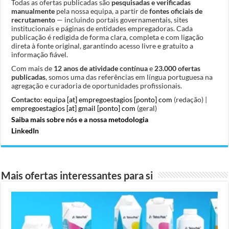
Todas as ofertas publicadas são
pesquisadas e verificadas
manualmente
pela nossa equipa, a partir de
fontes oficiais de
recrutamento
— incluindo portais governamentais, sites
institucionais e páginas de entidades empregadoras. Cada
publicação é redigida de forma clara, completa e com ligação
direta à fonte original, garantindo acesso livre e gratuito a
informação fiável.
Com mais de
12 anos de atividade contínua
e
23.000 ofertas
publicadas
, somos uma das referências em língua portuguesa na
agregação e curadoria de oportunidades profissionais.
Contacto:
equipa [at] empregoestagios [ponto] com
(redação) |
empregoestagios [at] gmail [ponto] com
(geral)
Saiba mais sobre nós e a nossa metodologia
LinkedIn
Mais ofertas interessantes para si