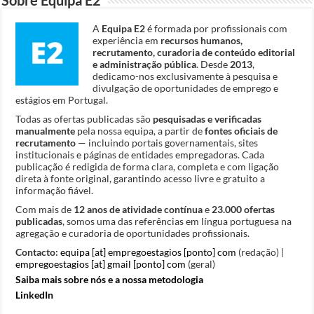
A
Equipa E2
é formada por profissionais com
experiência em
recursos humanos,
recrutamento, curadoria de conteúdo editorial
e administração pública
. Desde
2013
,
dedicamo-nos exclusivamente à pesquisa e
divulgação de oportunidades de emprego e
estágios em Portugal.
Todas as ofertas publicadas são
pesquisadas e verificadas
manualmente
pela nossa equipa, a partir de
fontes oficiais de
recrutamento
— incluindo portais governamentais, sites
institucionais e páginas de entidades empregadoras. Cada
publicação é redigida de forma clara, completa e com ligação
direta à fonte original, garantindo acesso livre e gratuito a
informação fiável.
Com mais de
12 anos de atividade contínua
e
23.000 ofertas
publicadas
, somos uma das referências em língua portuguesa na
agregação e curadoria de oportunidades profissionais.
Contacto:
equipa [at] empregoestagios [ponto] com
(redação) |
empregoestagios [at] gmail [ponto] com
(geral)
Saiba mais sobre nós e a nossa metodologia
LinkedIn