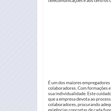
telecomunicações e aos centros 
É um dos maiores empregadores p
colaboradores. Com formações e 
sua individualidade. Este cuidad
que a empresa devota ao process
colaboradores, procurando adequa
exigências concretas de cada fun