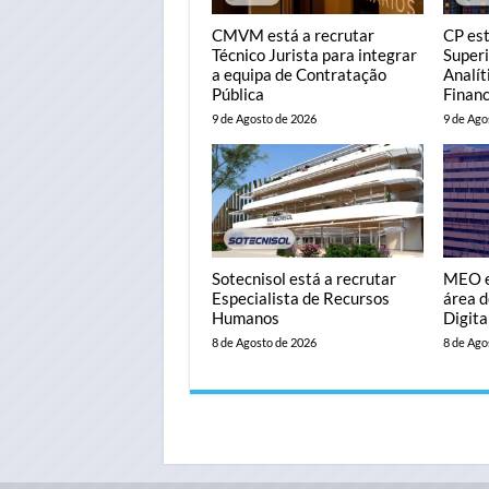
CMVM está a recrutar
CP est
Técnico Jurista para integrar
Superi
a equipa de Contratação
Analít
Pública
Financ
9 de Agosto de 2026
9 de Ago
Sotecnisol está a recrutar
MEO es
Especialista de Recursos
área 
Humanos
Digita
8 de Agosto de 2026
8 de Ago