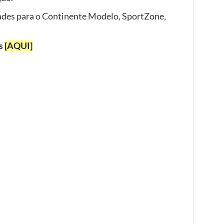
ades para o Continente Modelo, SportZone,
as
[AQUI]