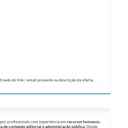
avés do link / email presente na descrição da oferta.
por profissionais com experiência em
recursos humanos,
a de conteúdo editorial e administração pública
. Desde