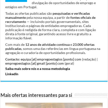
divulgação de oportunidades de emprego e
estágios em Portugal.
Todas as ofertas publicadas são
pesquisadas e verificadas
manualmente
pela nossa equipa, a partir de
fontes oficiais de
recrutamento
— incluindo portais governamentais, sites
institucionais e páginas de entidades empregadoras. Cada
publicação é redigida de forma clara, completa e com ligação
direta à fonte original, garantindo acesso livre e gratuito a
informação fiável.
Com mais de
12 anos de atividade contínua
e
23.000 ofertas
publicadas
, somos uma das referências em língua portuguesa na
agregação e curadoria de oportunidades profissionais.
Contacto:
equipa [at] empregoestagios [ponto] com
(redação) |
empregoestagios [at] gmail [ponto] com
(geral)
Saiba mais sobre nós e a nossa metodologia
LinkedIn
Mais ofertas interessantes para si