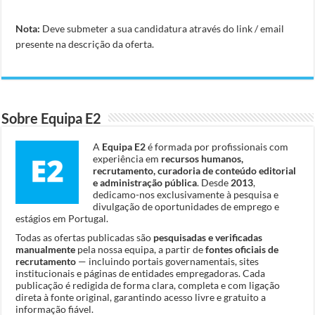
Nota:
Deve submeter a sua candidatura através do link / email
presente na descrição da oferta.
Sobre Equipa E2
A
Equipa E2
é formada por profissionais com
experiência em
recursos humanos,
recrutamento, curadoria de conteúdo editorial
e administração pública
. Desde
2013
,
dedicamo-nos exclusivamente à pesquisa e
divulgação de oportunidades de emprego e
estágios em Portugal.
Todas as ofertas publicadas são
pesquisadas e verificadas
manualmente
pela nossa equipa, a partir de
fontes oficiais de
recrutamento
— incluindo portais governamentais, sites
institucionais e páginas de entidades empregadoras. Cada
publicação é redigida de forma clara, completa e com ligação
direta à fonte original, garantindo acesso livre e gratuito a
informação fiável.