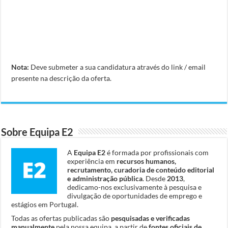
Nota:
Deve submeter a sua candidatura através do link / email
presente na descrição da oferta.
Sobre Equipa E2
A
Equipa E2
é formada por profissionais com
experiência em
recursos humanos,
recrutamento, curadoria de conteúdo editorial
e administração pública
. Desde
2013
,
dedicamo-nos exclusivamente à pesquisa e
divulgação de oportunidades de emprego e
estágios em Portugal.
Todas as ofertas publicadas são
pesquisadas e verificadas
manualmente
pela nossa equipa, a partir de
fontes oficiais de