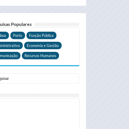
uisas Populares
sboa
Porto
Função Pública
ministrativo
Economia e Gestão
municação
Recursos Humanos