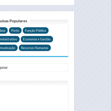
uisas Populares
sboa
Porto
Função Pública
ministrativo
Economia e Gestão
municação
Recursos Humanos