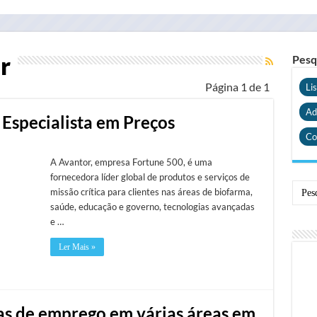
r
Pesq
Página 1 de 1
Li
Ad
 Especialista em Preços
Co
A Avantor, empresa Fortune 500, é uma
fornecedora líder global de produtos e serviços de
missão crítica para clientes nas áreas de biofarma,
saúde, educação e governo, tecnologias avançadas
e …
Ler Mais »
as de emprego em várias áreas em