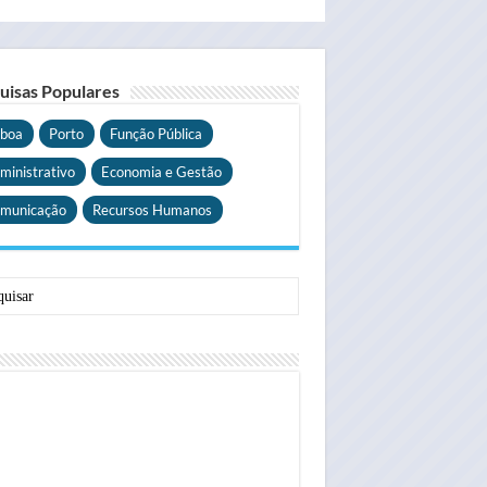
uisas Populares
sboa
Porto
Função Pública
ministrativo
Economia e Gestão
municação
Recursos Humanos