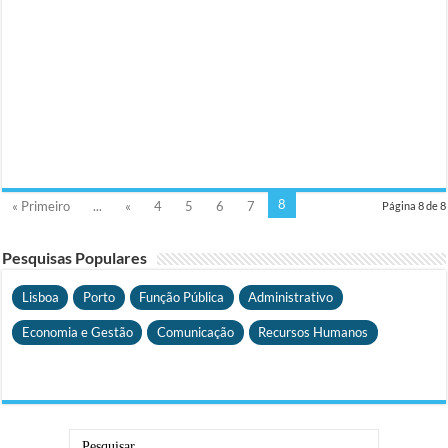
8
« Primeiro
...
«
4
5
6
7
Página 8 de 8
Pesquisas Populares
Lisboa
Porto
Função Pública
Administrativo
Economia e Gestão
Comunicação
Recursos Humanos