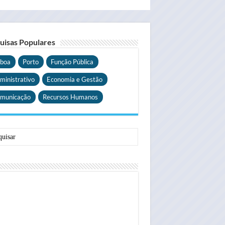
uisas Populares
sboa
Porto
Função Pública
ministrativo
Economia e Gestão
municação
Recursos Humanos