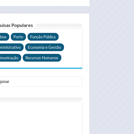
uisas Populares
sboa
Porto
Função Pública
ministrativo
Economia e Gestão
municação
Recursos Humanos