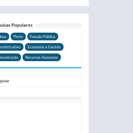
uisas Populares
sboa
Porto
Função Pública
ministrativo
Economia e Gestão
municação
Recursos Humanos