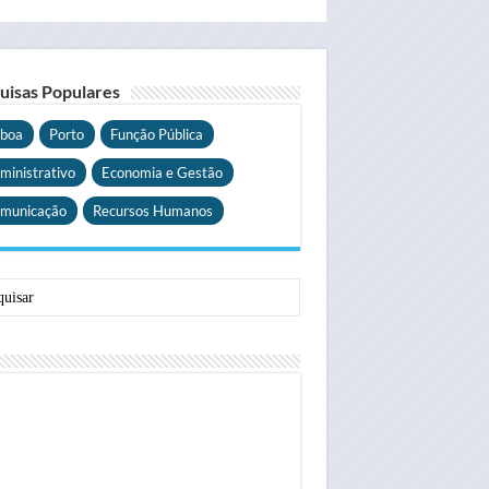
uisas Populares
sboa
Porto
Função Pública
ministrativo
Economia e Gestão
municação
Recursos Humanos