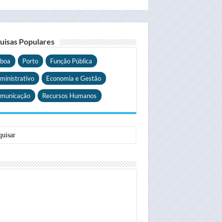
uisas Populares
sboa
Porto
Função Pública
ministrativo
Economia e Gestão
municação
Recursos Humanos