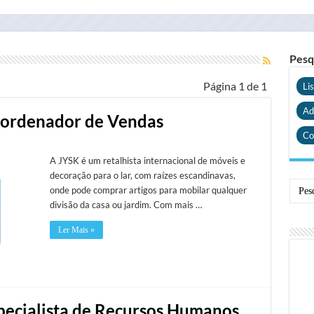
Pesq
Página 1 de 1
Li
Ad
Coordenador de Vendas
Co
A JYSK é um retalhista internacional de móveis e
decoração para o lar, com raízes escandinavas,
onde pode comprar artigos para mobilar qualquer
divisão da casa ou jardim. Com mais …
Ler Mais »
specialista de Recursos Humanos