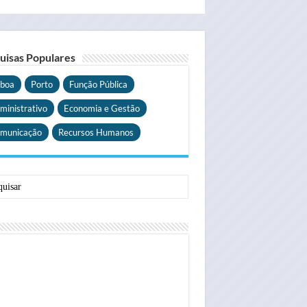
uisas Populares
sboa
Porto
Função Pública
ministrativo
Economia e Gestão
municação
Recursos Humanos