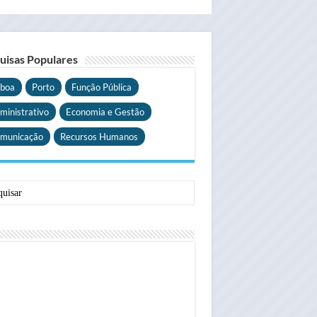
uisas Populares
sboa
Porto
Função Pública
ministrativo
Economia e Gestão
municação
Recursos Humanos