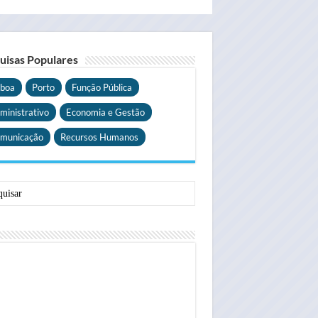
uisas Populares
sboa
Porto
Função Pública
ministrativo
Economia e Gestão
municação
Recursos Humanos