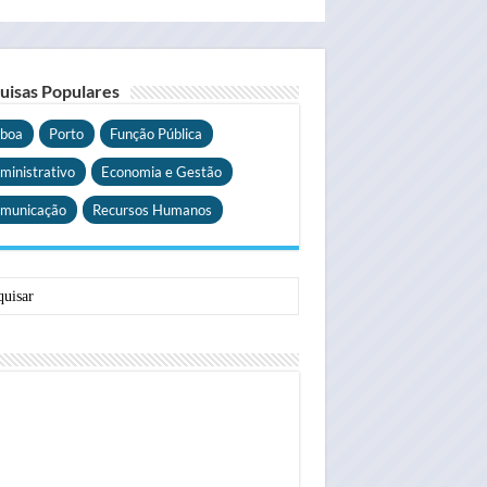
uisas Populares
sboa
Porto
Função Pública
ministrativo
Economia e Gestão
municação
Recursos Humanos