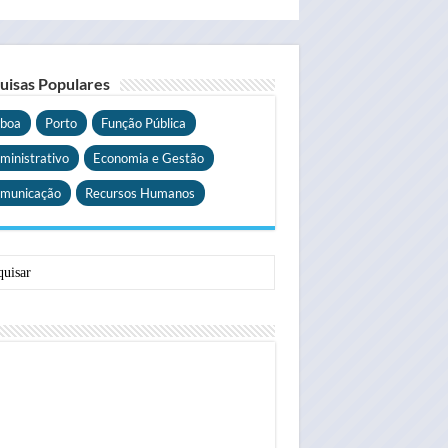
uisas Populares
sboa
Porto
Função Pública
ministrativo
Economia e Gestão
municação
Recursos Humanos