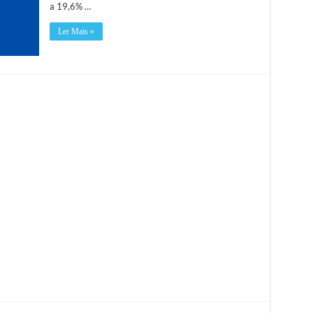
a 19,6% …
Ler Mais »