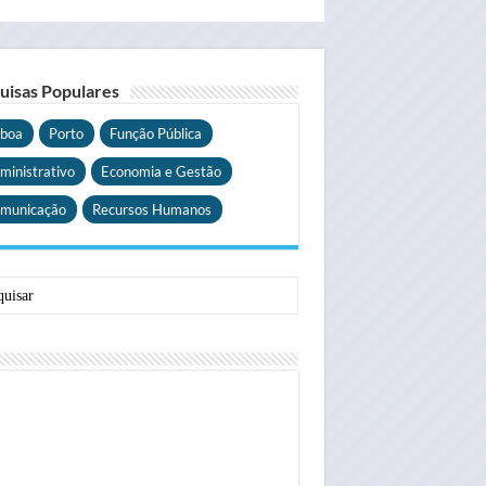
uisas Populares
sboa
Porto
Função Pública
ministrativo
Economia e Gestão
municação
Recursos Humanos