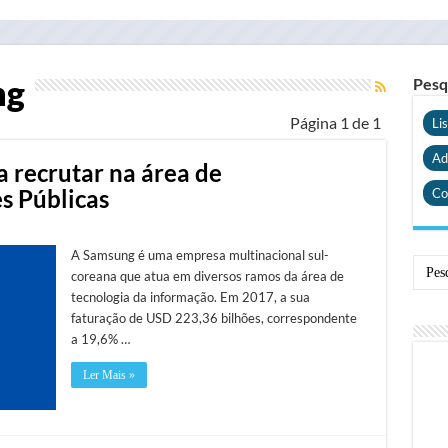
ng
Pesq
Página 1 de 1
Li
Ad
a recrutar na área de
s Públicas
Co
A Samsung é uma empresa multinacional sul-
coreana que atua em diversos ramos da área de
tecnologia da informação. Em 2017, a sua
faturação de USD 223,36 bilhões, correspondente
a 19,6% …
Ler Mais »