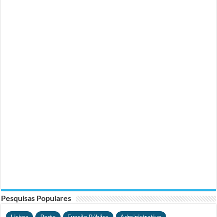
Pesquisas Populares
Lisboa
Porto
Função Pública
Administrativo