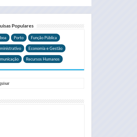
uisas Populares
sboa
Porto
Função Pública
ministrativo
Economia e Gestão
municação
Recursos Humanos