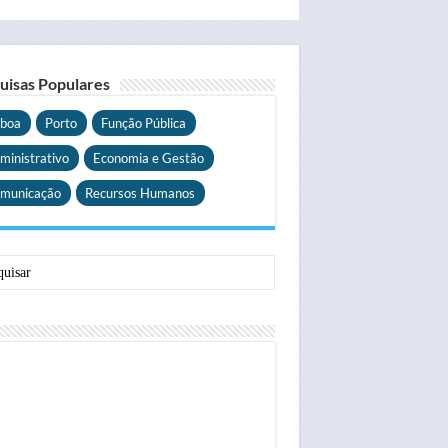
uisas Populares
sboa
Porto
Função Pública
ministrativo
Economia e Gestão
municação
Recursos Humanos