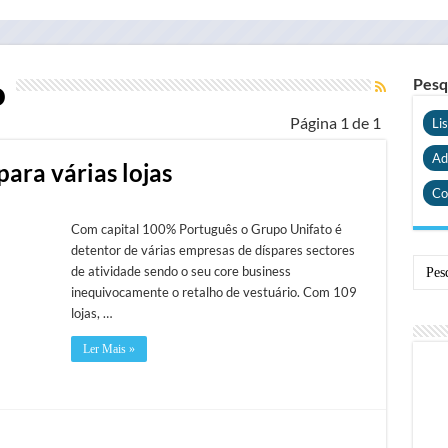
o
Pesq
Página 1 de 1
Li
Ad
para várias lojas
Co
Com capital 100% Português o Grupo Unifato é
detentor de várias empresas de díspares sectores
de atividade sendo o seu core business
inequivocamente o retalho de vestuário. Com 109
lojas, …
Ler Mais »