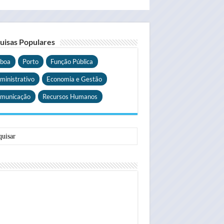
uisas Populares
sboa
Porto
Função Pública
ministrativo
Economia e Gestão
municação
Recursos Humanos