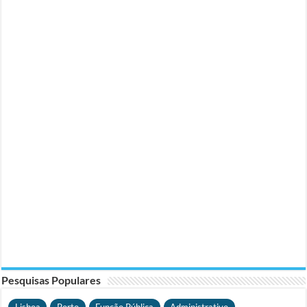
Pesquisas Populares
Lisboa
Porto
Função Pública
Administrativo