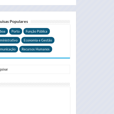
uisas Populares
sboa
Porto
Função Pública
ministrativo
Economia e Gestão
municação
Recursos Humanos