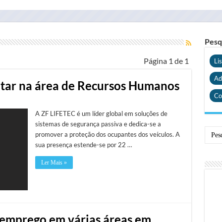
Pesq
Página 1 de 1
Li
Ad
utar na área de Recursos Humanos
Co
A ZF LIFETEC é um líder global em soluções de
sistemas de segurança passiva e dedica-se a
promover a proteção dos ocupantes dos veículos. A
sua presença estende-se por 22 …
Ler Mais »
 emprego em várias áreas em