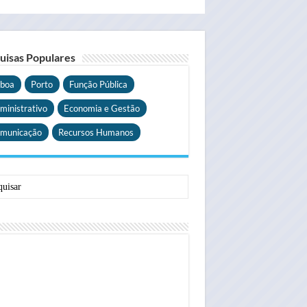
uisas Populares
sboa
Porto
Função Pública
ministrativo
Economia e Gestão
municação
Recursos Humanos