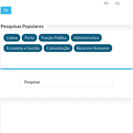
44
45
46
Pesquisas Populares
Lisboa
Porto
Função Pública
Administrativo
Economia e Gestão
Comunicação
Recursos Humanos