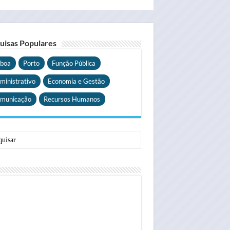
uisas Populares
sboa
Porto
Função Pública
ministrativo
Economia e Gestão
municação
Recursos Humanos