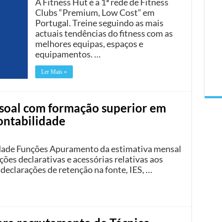
A Fitness Hut é a 1ª rede de Fitness
Clubs “Premium, Low Cost” em
Portugal. Treine seguindo as mais
actuais tendências do fitness com as
melhores equipas, espaços e
equipamentos. …
Ler Mais »
ssoal com formação superior em
ontabilidade
idade Funções Apuramento da estimativa mensal
es declarativas e acessórias relativas aos
eclarações de retenção na fonte, IES, …