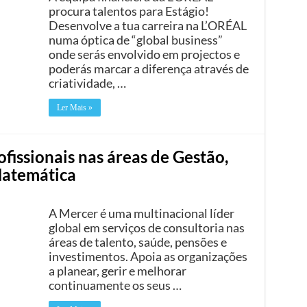
procura talentos para Estágio!
Desenvolve a tua carreira na L’ORÉAL
numa óptica de “global business”
onde serás envolvido em projectos e
poderás marcar a diferença através de
criatividade, …
Ler Mais »
fissionais nas áreas de Gestão,
Matemática
A Mercer é uma multinacional líder
global em serviços de consultoria nas
áreas de talento, saúde, pensões e
investimentos. Apoia as organizações
a planear, gerir e melhorar
continuamente os seus …