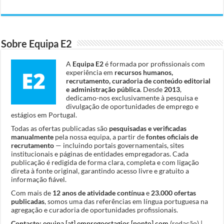
Sobre Equipa E2
A
Equipa E2
é formada por profissionais com
experiência em
recursos humanos,
recrutamento, curadoria de conteúdo editorial
e administração pública
. Desde
2013
,
dedicamo-nos exclusivamente à pesquisa e
divulgação de oportunidades de emprego e
estágios em Portugal.
Todas as ofertas publicadas são
pesquisadas e verificadas
manualmente
pela nossa equipa, a partir de
fontes oficiais de
recrutamento
— incluindo portais governamentais, sites
institucionais e páginas de entidades empregadoras. Cada
publicação é redigida de forma clara, completa e com ligação
direta à fonte original, garantindo acesso livre e gratuito a
informação fiável.
Com mais de
12 anos de atividade contínua
e
23.000 ofertas
publicadas
, somos uma das referências em língua portuguesa na
agregação e curadoria de oportunidades profissionais.
Contacto:
equipa [at] empregoestagios [ponto] com
(redação) |