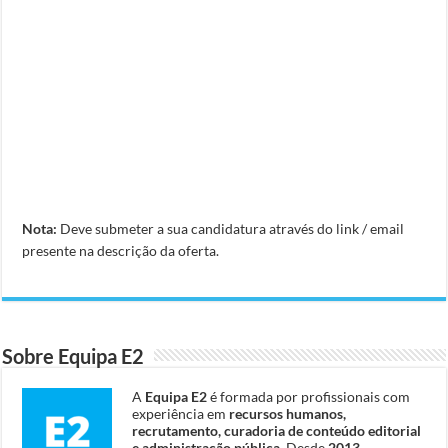
Nota:
Deve submeter a sua candidatura através do link / email
presente na descrição da oferta.
Sobre Equipa E2
A
Equipa E2
é formada por profissionais com
experiência em
recursos humanos,
recrutamento, curadoria de conteúdo editorial
e administração pública
. Desde
2013
,