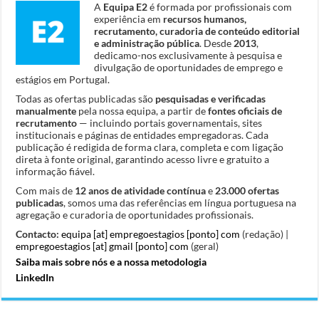
A
Equipa E2
é formada por profissionais com
experiência em
recursos humanos,
recrutamento, curadoria de conteúdo editorial
e administração pública
. Desde
2013
,
dedicamo-nos exclusivamente à pesquisa e
divulgação de oportunidades de emprego e
estágios em Portugal.
Todas as ofertas publicadas são
pesquisadas e verificadas
manualmente
pela nossa equipa, a partir de
fontes oficiais de
recrutamento
— incluindo portais governamentais, sites
institucionais e páginas de entidades empregadoras. Cada
publicação é redigida de forma clara, completa e com ligação
direta à fonte original, garantindo acesso livre e gratuito a
informação fiável.
Com mais de
12 anos de atividade contínua
e
23.000 ofertas
publicadas
, somos uma das referências em língua portuguesa na
agregação e curadoria de oportunidades profissionais.
Contacto:
equipa [at] empregoestagios [ponto] com
(redação) |
empregoestagios [at] gmail [ponto] com
(geral)
Saiba mais sobre nós e a nossa metodologia
LinkedIn