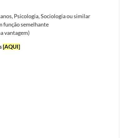
os, Psicologia, Sociologia ou similar
em função semelhante
ma vantagem)
as
[AQUI]