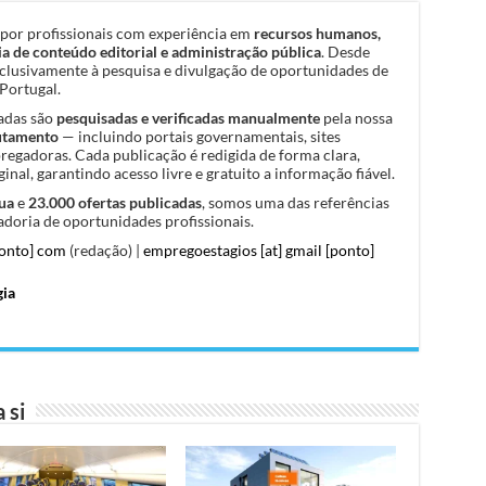
por profissionais com experiência em
recursos humanos,
a de conteúdo editorial e administração pública
. Desde
clusivamente à pesquisa e divulgação de oportunidades de
Portugal.
cadas são
pesquisadas e verificadas manualmente
pela nossa
rutamento
— incluindo portais governamentais, sites
pregadoras. Cada publicação é redigida de forma clara,
inal, garantindo acesso livre e gratuito a informação fiável.
ua
e
23.000 ofertas publicadas
, somos uma das referências
doria de oportunidades profissionais.
ponto] com
(redação) |
empregoestagios [at] gmail [ponto]
gia
 si