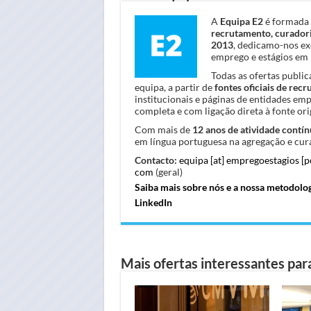
A
Equipa E2
é formada 
recrutamento, curadori
2013
, dedicamo-nos ex
emprego e estágios em 
Todas as ofertas publi
equipa, a partir de
fontes oficiais de rec
institucionais e páginas de entidades em
completa e com ligação direta à fonte orig
Com mais de
12 anos de atividade contín
em língua portuguesa na agregação e cura
Contacto:
equipa [at] empregoestagios [
com
(geral)
Saiba mais sobre nós e a nossa metodolo
LinkedIn
Mais ofertas interessantes para