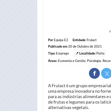
I
Por
Equipa E2
Entidade:
Frulact
Publicado em
20 de Outubro de 2021
Tipo:
Emprego
📍 Localidade:
Porto
Áreas:
Economia e Gestão
,
Psicologia
,
Recur
A Frulact é um grupo empresarial
uma empresa inovadora no fornec
para as indústrias alimentares 
de frutas e legumes para os latic
alternativas vegetais.