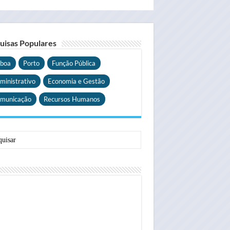
uisas Populares
sboa
Porto
Função Pública
ministrativo
Economia e Gestão
municação
Recursos Humanos