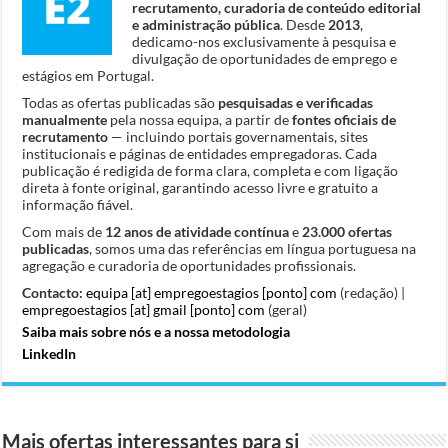
recrutamento, curadoria de conteúdo editorial
e administração pública
. Desde
2013
,
dedicamo-nos exclusivamente à pesquisa e
divulgação de oportunidades de emprego e
estágios em Portugal.
Todas as ofertas publicadas são
pesquisadas e verificadas
manualmente
pela nossa equipa, a partir de
fontes oficiais de
recrutamento
— incluindo portais governamentais, sites
institucionais e páginas de entidades empregadoras. Cada
publicação é redigida de forma clara, completa e com ligação
direta à fonte original, garantindo acesso livre e gratuito a
informação fiável.
Com mais de
12 anos de atividade contínua
e
23.000 ofertas
publicadas
, somos uma das referências em língua portuguesa na
agregação e curadoria de oportunidades profissionais.
Contacto:
equipa [at] empregoestagios [ponto] com
(redação) |
empregoestagios [at] gmail [ponto] com
(geral)
Saiba mais sobre nós e a nossa metodologia
LinkedIn
Mais ofertas interessantes para si