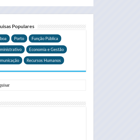
uisas Populares
sboa
Porto
Função Pública
ministrativo
Economia e Gestão
municação
Recursos Humanos