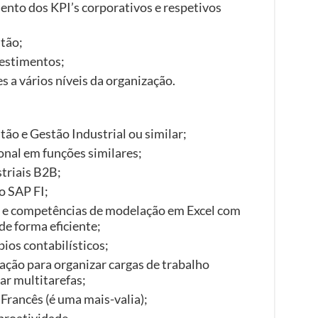
o dos KPI’s corporativos e respetivos
stão;
vestimentos;
s a vários níveis da organização.
ão e Gestão Industrial ou similar;
onal em funções similares;
triais B2B;
o SAP FI;
s e competências de modelação em Excel com
de forma eficiente;
ios contabilísticos;
ação para organizar cargas de trabalho
ar multitarefas;
Francês (é uma mais-valia);
proatividade.