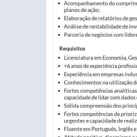
Acompanhamento do cumpriment
planos de ação;
Elaboração de relatórios de ge
Análise de rentabilidade de in
Parceria de negócios com lídere
Requisitos
Licenciatura em Economia, Gest
+6 anos de experiência profissi
Experiência em empresas indus
Conhecimentos na utilização d
Fortes competências analítica
capacidade de lidar com dados 
Sólida compreensão dos princíp
Fortes competências de prioriz
urgentes e capacidade de realiz
Fluente em Português, Inglês e 
Atitude positiva, dinamismo e 