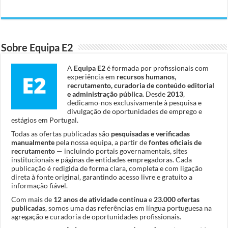
Sobre Equipa E2
A
Equipa E2
é formada por profissionais com
experiência em
recursos humanos,
recrutamento, curadoria de conteúdo editorial
e administração pública
. Desde
2013
,
dedicamo-nos exclusivamente à pesquisa e
divulgação de oportunidades de emprego e
estágios em Portugal.
Todas as ofertas publicadas são
pesquisadas e verificadas
manualmente
pela nossa equipa, a partir de
fontes oficiais de
recrutamento
— incluindo portais governamentais, sites
institucionais e páginas de entidades empregadoras. Cada
publicação é redigida de forma clara, completa e com ligação
direta à fonte original, garantindo acesso livre e gratuito a
informação fiável.
Com mais de
12 anos de atividade contínua
e
23.000 ofertas
publicadas
, somos uma das referências em língua portuguesa na
agregação e curadoria de oportunidades profissionais.