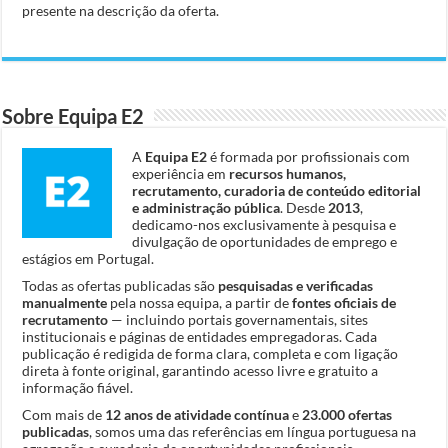
presente na descrição da oferta.
Sobre Equipa E2
A
Equipa E2
é formada por profissionais com
experiência em
recursos humanos,
recrutamento, curadoria de conteúdo editorial
e administração pública
. Desde
2013
,
dedicamo-nos exclusivamente à pesquisa e
divulgação de oportunidades de emprego e
estágios em Portugal.
Todas as ofertas publicadas são
pesquisadas e verificadas
manualmente
pela nossa equipa, a partir de
fontes oficiais de
recrutamento
— incluindo portais governamentais, sites
institucionais e páginas de entidades empregadoras. Cada
publicação é redigida de forma clara, completa e com ligação
direta à fonte original, garantindo acesso livre e gratuito a
informação fiável.
Com mais de
12 anos de atividade contínua
e
23.000 ofertas
publicadas
, somos uma das referências em língua portuguesa na