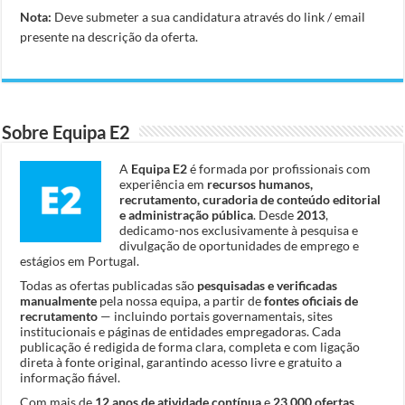
Nota:
Deve submeter a sua candidatura através do link / email
presente na descrição da oferta.
Sobre Equipa E2
A
Equipa E2
é formada por profissionais com
experiência em
recursos humanos,
recrutamento, curadoria de conteúdo editorial
e administração pública
. Desde
2013
,
dedicamo-nos exclusivamente à pesquisa e
divulgação de oportunidades de emprego e
estágios em Portugal.
Todas as ofertas publicadas são
pesquisadas e verificadas
manualmente
pela nossa equipa, a partir de
fontes oficiais de
recrutamento
— incluindo portais governamentais, sites
institucionais e páginas de entidades empregadoras. Cada
publicação é redigida de forma clara, completa e com ligação
direta à fonte original, garantindo acesso livre e gratuito a
informação fiável.
Com mais de
12 anos de atividade contínua
e
23.000 ofertas