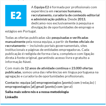
A
Equipa E2
é formada por profissionais com
experiência em
recursos humanos,
recrutamento, curadoria de conteúdo editorial
e administração pública
. Desde
2013
,
dedicamo-nos exclusivamente à pesquisa e
divulgação de oportunidades de emprego e
estágios em Portugal.
Todas as ofertas publicadas são
pesquisadas e verificadas
manualmente
pela nossa equipa, a partir de
fontes oficiais de
recrutamento
— incluindo portais governamentais, sites
institucionais e páginas de entidades empregadoras. Cada
publicação é redigida de forma clara, completa e com ligação
direta à fonte original, garantindo acesso livre e gratuito a
informação fiável.
Com mais de
12 anos de atividade contínua
e
23.000 ofertas
publicadas
, somos uma das referências em língua portuguesa na
agregação e curadoria de oportunidades profissionais.
Contacto:
equipa [at] empregoestagios [ponto] com
(redação) |
empregoestagios [at] gmail [ponto] com
(geral)
Saiba mais sobre nós e a nossa metodologia
LinkedIn