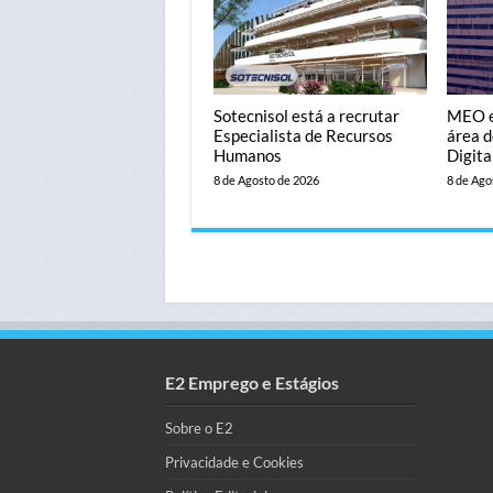
Sotecnisol está a recrutar
MEO es
Especialista de Recursos
área 
Humanos
Digita
8 de Agosto de 2026
8 de Ago
E2 Emprego e Estágios
Sobre o E2
Privacidade e Cookies