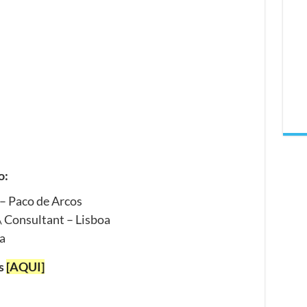
o:
 – Paco de Arcos
\ Consultant – Lisboa
a
as
[AQUI]