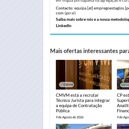
em língua portuguesa na agregação e cura
Contacto:
equipa [at] empregoestagios [
com
(geral)
Saiba mais sobre nós e a nossa metodolo
LinkedIn
Mais ofertas interessantes para
CMVM está a recrutar
CP est
Técnico Jurista para integrar
Superi
a equipa de Contratação
Analít
Pública
Financ
9 de Agosto de 2026
9 de Ago