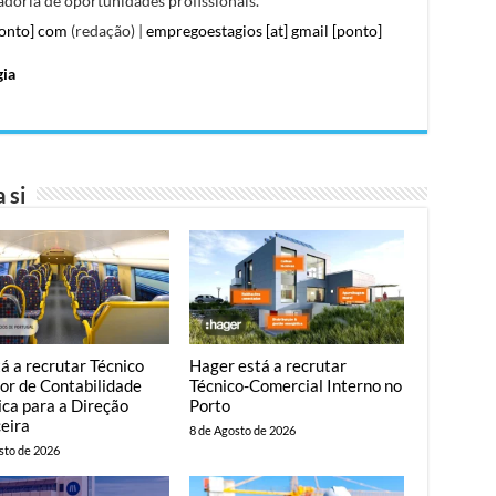
doria de oportunidades profissionais.
ponto] com
(redação) |
empregoestagios [at] gmail [ponto]
gia
 si
á a recrutar Técnico
Hager está a recrutar
or de Contabilidade
Técnico-Comercial Interno no
ica para a Direção
Porto
eira
8 de Agosto de 2026
sto de 2026