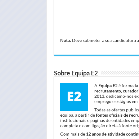
Nota:
Deve submeter a sua candidatura atr
Sobre Equipa E2
A
Equipa E2
é formada 
recrutamento, curadori
2013
, dedicamo-nos ex
emprego e estágios em 
Todas as ofertas publi
equipa, a partir de
fontes oficiais de rec
institucionais e páginas de entidades em
completa e com ligação direta à fonte orig
Com mais de
12 anos de atividade contín