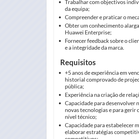
Trabalhar com objectivos indiv
da equipa;
Compreender e praticar o mec
Obter um conhecimento alargad
Huawei Enterprise;
Fornecer feedback sobre o clien
e a integridade da marca.
Requisitos
+5 anos de experiência em ven
historial comprovado de proje
pública;
Experiência na criação de rela
Capacidade para desenvolver n
novas tecnologias e para gerir 
nível técnico;
Capacidade para estabelecer m
elaborar estratégias competiti
competitivos;