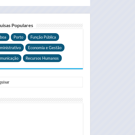
uisas Populares
sboa
Porto
Função Pública
ministrativo
Economia e Gestão
municação
Recursos Humanos