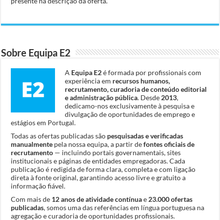
presente na descrição da oferta.
Sobre Equipa E2
A
Equipa E2
é formada por profissionais com
experiência em
recursos humanos,
recrutamento, curadoria de conteúdo editorial
e administração pública
. Desde
2013
,
dedicamo-nos exclusivamente à pesquisa e
divulgação de oportunidades de emprego e
estágios em Portugal.
Todas as ofertas publicadas são
pesquisadas e verificadas
manualmente
pela nossa equipa, a partir de
fontes oficiais de
recrutamento
— incluindo portais governamentais, sites
institucionais e páginas de entidades empregadoras. Cada
publicação é redigida de forma clara, completa e com ligação
direta à fonte original, garantindo acesso livre e gratuito a
informação fiável.
Com mais de
12 anos de atividade contínua
e
23.000 ofertas
publicadas
, somos uma das referências em língua portuguesa na
agregação e curadoria de oportunidades profissionais.