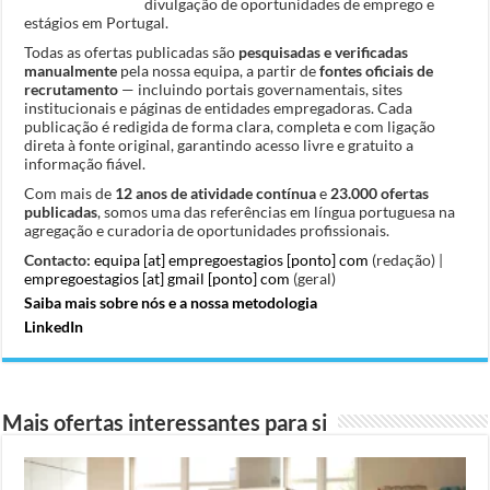
divulgação de oportunidades de emprego e
estágios em Portugal.
Todas as ofertas publicadas são
pesquisadas e verificadas
manualmente
pela nossa equipa, a partir de
fontes oficiais de
recrutamento
— incluindo portais governamentais, sites
institucionais e páginas de entidades empregadoras. Cada
publicação é redigida de forma clara, completa e com ligação
direta à fonte original, garantindo acesso livre e gratuito a
informação fiável.
Com mais de
12 anos de atividade contínua
e
23.000 ofertas
publicadas
, somos uma das referências em língua portuguesa na
agregação e curadoria de oportunidades profissionais.
Contacto:
equipa [at] empregoestagios [ponto] com
(redação) |
empregoestagios [at] gmail [ponto] com
(geral)
Saiba mais sobre nós e a nossa metodologia
LinkedIn
Mais ofertas interessantes para si